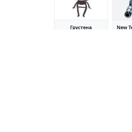
Грустена
New Te
24 стикера
68
Kanye West
Бра
11 стикеров
27
Все стикеры, представленные 