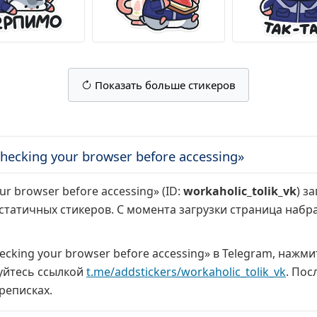
Показать больше стикеров
ecking your browser before accessing»
r browser before accessing» (ID:
workaholic_tolik_vk
) з
 статичных стикеров. С момента загрузки страница набр
cking your browser before accessing» в Telegram, нажм
уйтесь ссылкой
t.me/addstickers/workaholic_tolik_vk
. Пос
реписках.