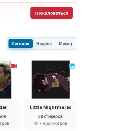
Пожаловаться
Сегодня
Неделя
Месяц
der
Little Nightmares
ров
28 стикеров
тров
7 просмотров