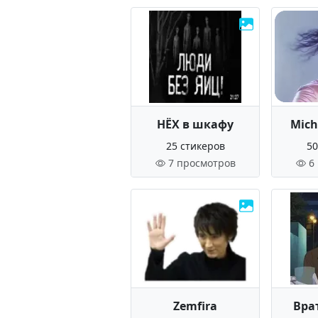
НЁХ в шкафу
Mich
25 стикеров
50
7 просмотров
6
Zemfira
Вра