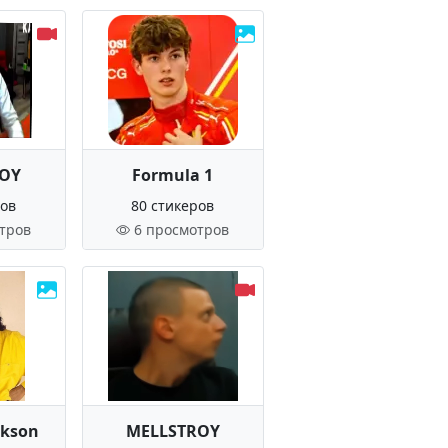
ROY
Formula 1
ров
80 стикеров
тров
6 просмотров
ckson
MELLSTROY