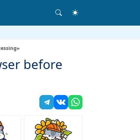
cessing»
ser before