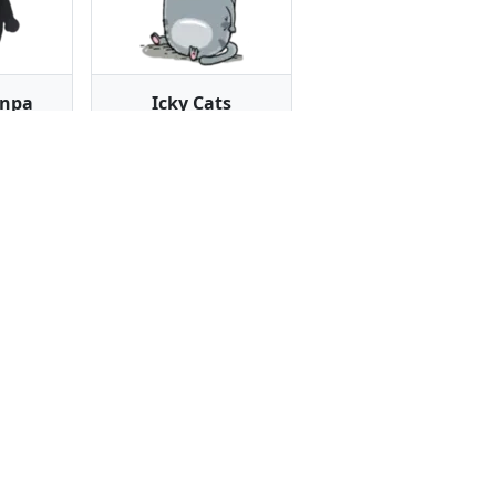
npa
Icky Cats
ров
34 стикера
a
Bread and butter
ров
21 стикер
пользованием публичных данных