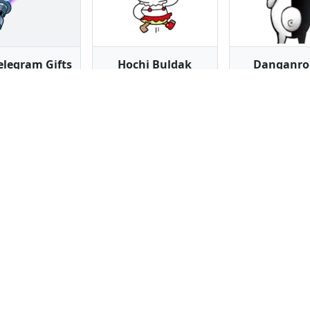
legram Gifts
Hochi Buldak
Danganro
Samyang Foods
 стикеров
41 стикер
100 стике
д бибизяна
Реакции MAX
Mr. Tuk
 стикеров
34 стикера
25 стике
на сайте, добавляются и каталогизируются автоматически с ис