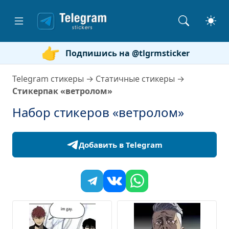
Подпишись на @tlgrmsticker
Telegram стикеры
→
Статичные стикеры
→
Стикерпак «ветролом»
Набор стикеров «ветролом»
Добавить в Telegram