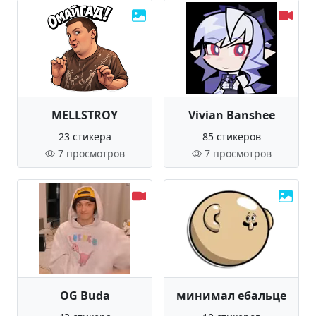
MELLSTROY
Vivian Banshee
23 стикера
85 стикеров
7 просмотров
7 просмотров
OG Buda
минимал ебальце