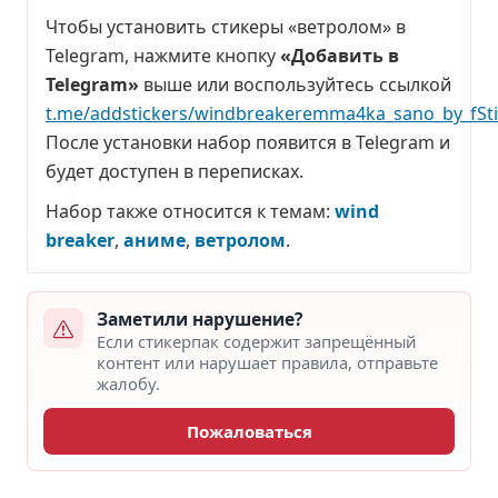
Чтобы установить стикеры «ветролом» в
Telegram, нажмите кнопку
«Добавить в
Telegram»
выше или воспользуйтесь ссылкой
t.me/addstickers/windbreakeremma4ka_sano_by_fSt
После установки набор появится в Telegram и
будет доступен в переписках.
Набор также относится к темам:
wind
breaker
,
аниме
,
ветролом
.
Заметили нарушение?
Если стикерпак содержит запрещённый
контент или нарушает правила, отправьте
жалобу.
Пожаловаться