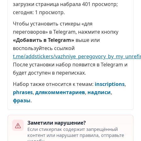
загрузки страница набрала
401 просмотр
;
сегодня:
1 просмотр
.
Чтобы установить стикеры «для
переговоров» в Telegram, нажмите кнопку
«Добавить в Telegram»
выше или
воспользуйтесь ссылкой
t.me/addstickers/vazhniye_peregovory_by_my_unref
После установки набор появится в Telegram и
будет доступен в переписках.
Набор также относится к темам:
inscriptions
,
phrases
,
длякомментариев
,
надписи
,
фразы
.
Заметили нарушение?
Если стикерпак содержит запрещённый
контент или нарушает правила, отправьте