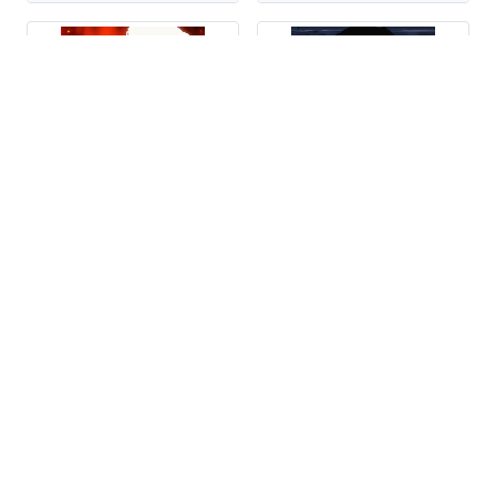
Umaru Doma
Roy Mustang
65 стикеров
115 стикеров
Naomi Misora
Crayon Shin chan
50 стикеров
40 стикеров