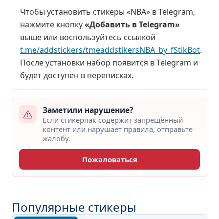
Чтобы установить стикеры «NBA» в Telegram,
нажмите кнопку
«Добавить в Telegram»
выше или воспользуйтесь ссылкой
t.me/addstickers/tmeaddstikersNBA_by_fStikBot
.
После установки набор появится в Telegram и
будет доступен в переписках.
Заметили нарушение?
Если стикерпак содержит запрещённый
контент или нарушает правила, отправьте
жалобу.
Пожаловаться
Популярные стикеры