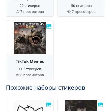
29 стикеров
50 стикеров
7 просмотров
7 просмотров
TikTok Memes
115 стикеров
6 просмотров
Похожие наборы стикеров