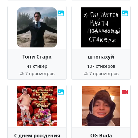
Тони Старк
штонахуй
41 стикер
107 стикеров
7 просмотров
7 просмотров
С днём рождения
OG Buda