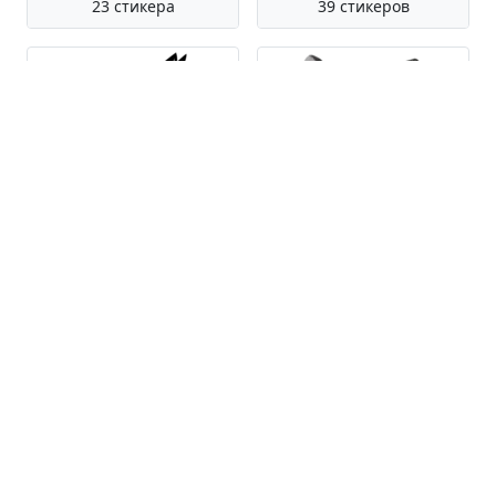
23 стикера
39 стикеров
Хищный Лис Без
Feifiu
Текста
39 стикеров
86 стикеров