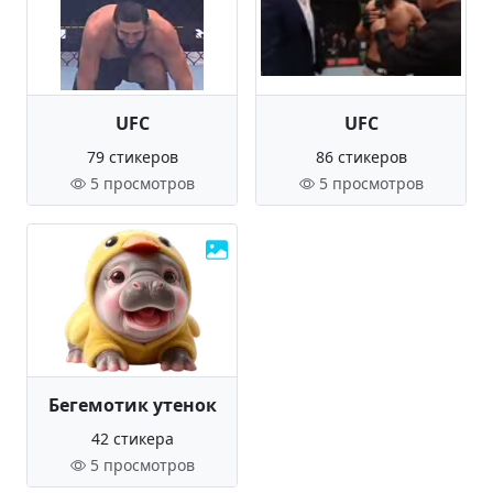
UFC
UFC
79 стикеров
86 стикеров
5 просмотров
5 просмотров
Бегемотик утенок
42 стикера
5 просмотров