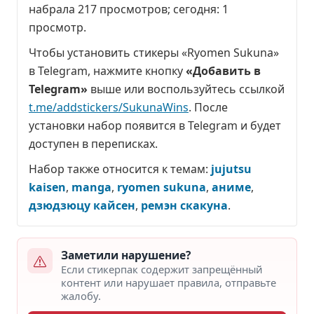
набрала
217 просмотров
; сегодня:
1
просмотр
.
Чтобы установить стикеры «Ryomen Sukuna»
в Telegram, нажмите кнопку
«Добавить в
Telegram»
выше или воспользуйтесь ссылкой
t.me/addstickers/SukunaWins
. После
установки набор появится в Telegram и будет
доступен в переписках.
Набор также относится к темам:
jujutsu
kaisen
,
manga
,
ryomen sukuna
,
аниме
,
дзюдзюцу кайсен
,
ремэн скакуна
.
Заметили нарушение?
Если стикерпак содержит запрещённый
контент или нарушает правила, отправьте
жалобу.