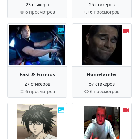
23 стикера
25 стикеров
6 просмотров
6 просмотров
Fast & Furious
Homelander
27 стикеров
57 стикеров
6 просмотров
6 просмотров