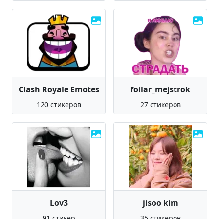
Clash Royale Emotes
foilar_mejstrok
120 стикеров
27 стикеров
Lov3
jisoo kim
91 стикер
35 стикеров