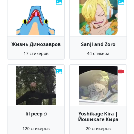
Жизнь Динозавров
Sanji and Zorо
17 стикеров
44 стикера
lil peep :)
Yoshikage Kira |
Йошикаге Кира
120 стикеров
20 стикеров