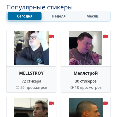
Популярные стикеры
Сегодня
Неделя
Месяц
MELLSTROY
Меллстрой
72 стикера
30 стикеров
26 просмотров
18 просмотров