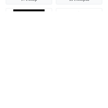
Eminem Fingers
Lonely Boy
27 стикеров
71 стикер
wow how cutie
Knight Cookie