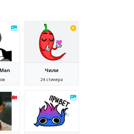
 Man
Чили
ров
24 стикера