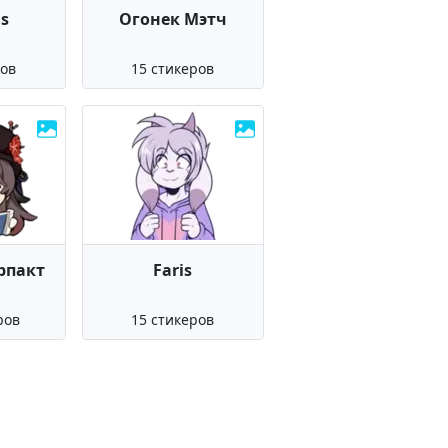
as
Огонек Мэтч
ров
15 стикеров
рпакт
Faris
ров
15 стикеров