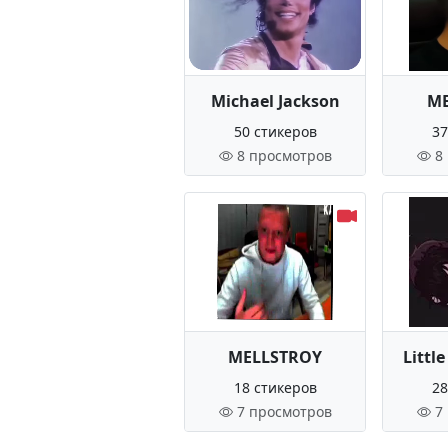
Michael Jackson
ME
50 стикеров
37
8 просмотров
8
MELLSTROY
Littl
18 стикеров
28
7 просмотров
7