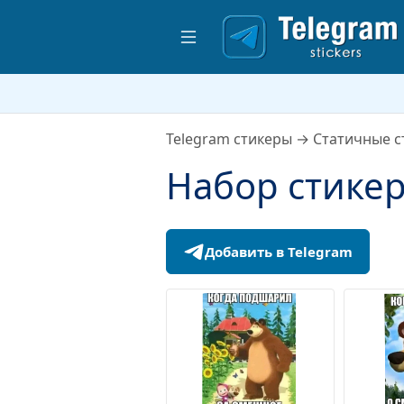
Telegram стикеры
→
Статичные с
Набор стике
Добавить в Telegram