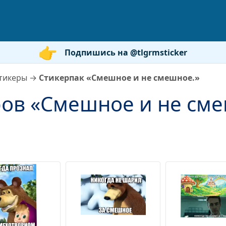
Подпишись на @tlgrmsticker
тикеры
→
Стикерпак «Смешное и не смешное.»
ров «Смешное и не сме