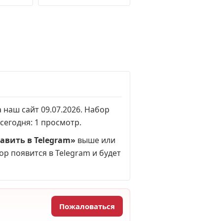
а наш сайт 09.07.2026. Набор
 сегодня:
1 просмотр
.
авить в Telegram»
выше или
ор появится в Telegram и будет
Пожаловаться