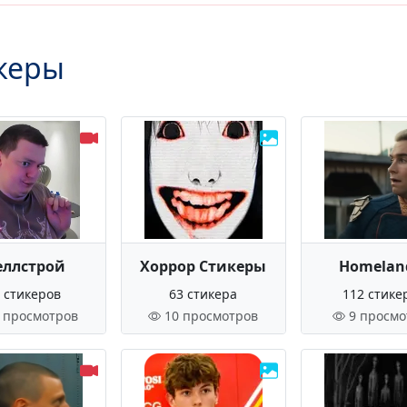
керы
ллстрой
Хоррор Стикеры
Homelan
 стикеров
63 стикера
112 стике
 просмотров
10 просмотров
9 просмо