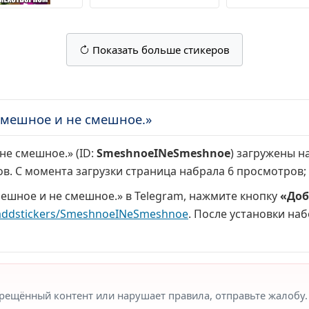
Показать больше стикеров
Смешное и не смешное.»
не смешное.» (ID:
SmeshnoeINeSmeshnoe
) загружены н
ов. С момента загрузки страница набрала
6 просмотров
;
ешное и не смешное.» в Telegram, нажмите кнопку
«Доб
addstickers/SmeshnoeINeSmeshnoe
. После установки наб
прещённый контент или нарушает правила, отправьте жалобу.