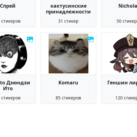
Спрей
кактусинские
Nichol
принадлежности
 стикеров
31 стикер
50 стике
 Ito Дзюндзи
Komaru
Геншин ли
Ито
 стикеров
85 стикеров
120 стике