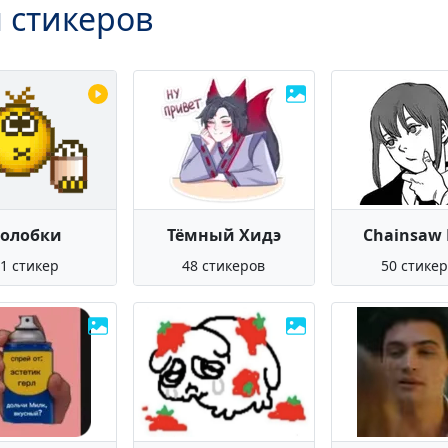
 стикеров
олобки
Тёмный Хидэ
Chainsaw
1 стикер
48 стикеров
50 стике