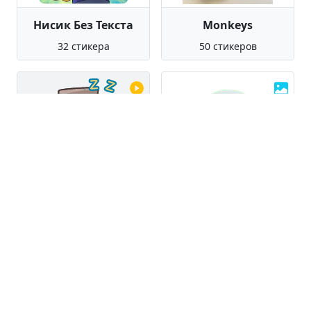
Нисик Без Текста
Monkeys
32 стикера
50 стикеров
Каламбуры
Черепки и тролли
25 стикеров
87 стикеров