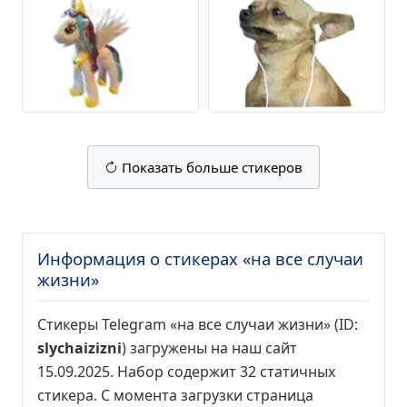
Показать больше стикеров
Информация о стикерах «на все случаи
жизни»
Стикеры Telegram «на все случаи жизни» (ID:
slychaizizni
) загружены на наш сайт
15.09.2025. Набор содержит 32 статичных
стикера. С момента загрузки страница