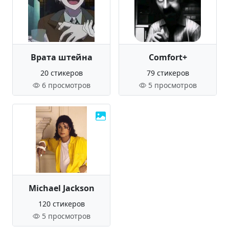
Врата штейна
Comfort+
20 стикеров
79 стикеров
6 просмотров
5 просмотров
Michael Jackson
120 стикеров
5 просмотров