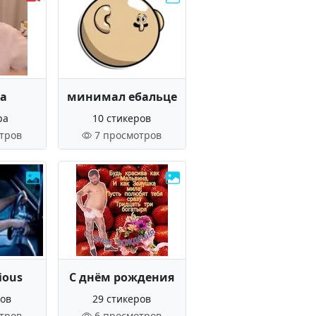
a
минимал ебальце
ра
10 стикеров
тров
7 просмотров
ious
С днём рождения
ров
29 стикеров
тров
6 просмотров