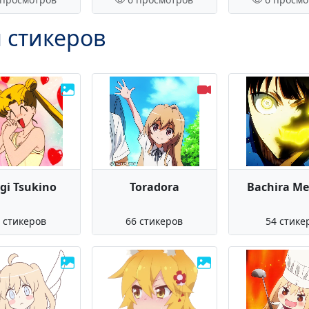
 стикеров
gi Tsukino
Toradora
Bachira M
 стикеров
66 стикеров
54 стике