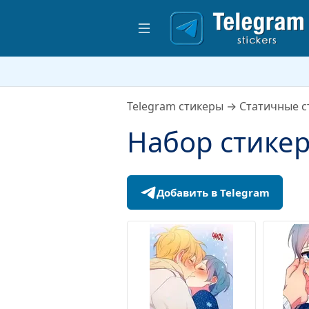
Telegram стикеры
→
Статичные с
Набор стикеро
Добавить в Telegram