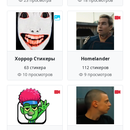
23 просмотра
18 просмотров
Хоррор Стикеры
Homelander
63 стикера
112 стикеров
10 просмотров
9 просмотров