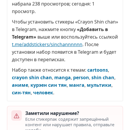
набрала
238 просмотров
; сегодня:
1
просмотр
.
Чтобы установить стикеры «Crayon Shin chan»
в Telegram, нажмите кнопку
«Добавить в
Telegram»
выше или воспользуйтесь ссылкой
t.me/addstickers/sinchannnnnn
. После
установки набор появится в Telegram и будет
доступен в переписках.
Набор также относится к темам:
cartoons
,
crayon shin chan
,
manga
,
person
,
shin chan
,
аниме
,
курэен син тян
,
манга
,
мультики
,
син-тян
,
человек
.
Заметили нарушение?
Если стикерпак содержит запрещённый
контент или нарушает правила, отправьте