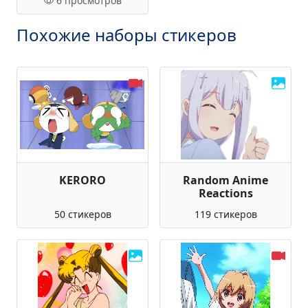
6 просмотров
Похожие наборы стикеров
KERORO
Random Anime
Reactions
50 стикеров
119 стикеров