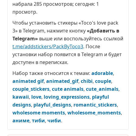
набрала
285 просмотров
; сегодня:
1
просмотр
.
Чтобы установить стикеры «Toco's love pack
3» в Telegram, нажмите кнопку
«Добавить в
Telegram»
выше или воспользуйтесь ссылкой
t.me/addstickers/PackByToco3
. После
установки набор появится в Telegram и будет
доступен в переписках.
Набор также относится к темам:
adorable
,
animated gif
,
animated_gif
,
chibi
,
couple
,
couple_stickers
,
cute animals
,
cute_animals
,
kawaii
,
love
,
loving_expressions
,
playful
designs
,
playful_designs
,
romantic_stickers
,
wholesome moments
,
wholesome_moments
,
аниме
,
тиби
,
чиби
.