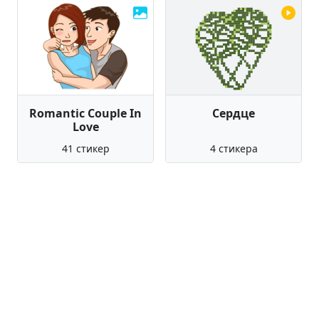
Romantic Couple In
Сердце
Love
41 стикер
4 стикера
Усами
An angel of a girl
36 стикеров
40 стикеров