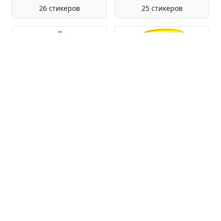
26 стикеров
25 стикеров
ООО «Облачные
Answer
Копыта»
24 стикера
11 стикеров