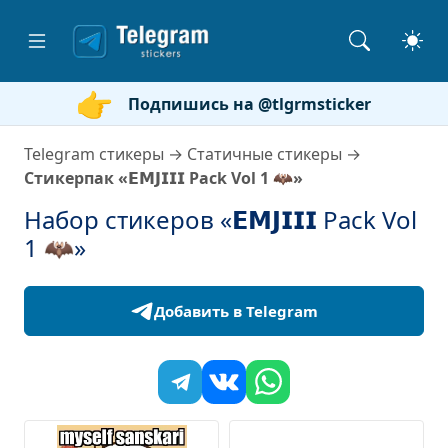
Подпишись на @tlgrmsticker
Telegram стикеры
→
Статичные стикеры
→
Стикерпак «𝗘𝗠𝗝𝗜𝗜𝗜 Pack Vol 1 🦇»
Набор стикеров «𝗘𝗠𝗝𝗜𝗜𝗜 Pack Vol
1 🦇»
Добавить в Telegram