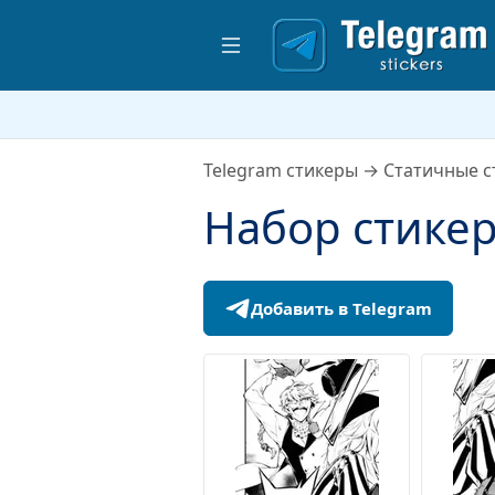
Telegram стикеры
→
Статичные с
Набор стикер
Добавить в Telegram