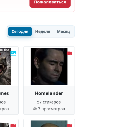
Пожаловаться
Сегодня
Неделя
Месяц
emes
Homelander
ров
57 стикеров
тров
7 просмотров