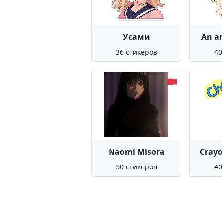
Усами
An an
36 стикеров
40
Naomi Misora
Crayo
50 стикеров
40