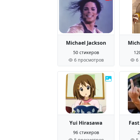
Michael Jackson
Mich
50 стикеров
12
6 просмотров
6
Yui Hirasawa
Fast
96 стикеров
2
5 просмотров
5