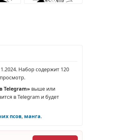
11.2024. Набор содержит 120
 просмотр
.
в Telegram»
выше или
ится в Telegram и будет
чих псов
,
манга
.