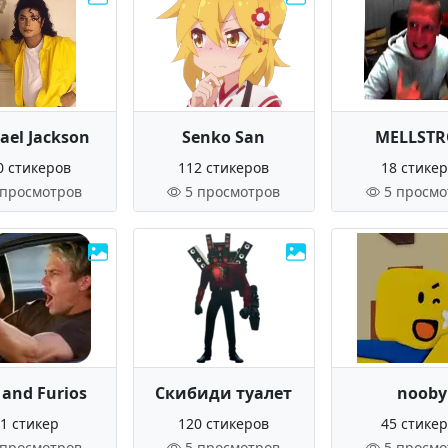
ael Jackson
Senko San
MELLST
0 стикеров
112 стикеров
18 стике
 просмотров
5 просмотров
5 просмо
 and Furios
Скибиди туалет
nooby
1 стикер
120 стикеров
45 стике
 просмотров
5 просмотров
5 просмо