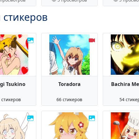
 стикеров
gi Tsukino
Toradora
Bachira M
 стикеров
66 стикеров
54 стике