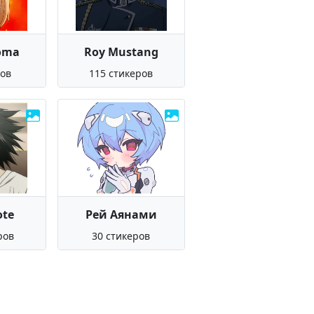
oma
Roy Mustang
ров
115 стикеров
ote
Рей Аянами
ров
30 стикеров