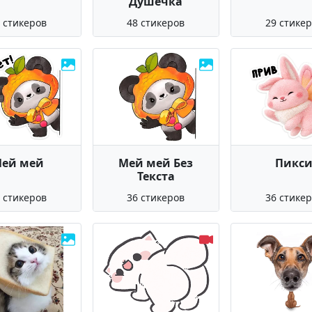
Душечка
 стикеров
48 стикеров
29 стике
ей мей
Мей мей Без
Пикс
Текста
 стикеров
36 стикеров
36 стике