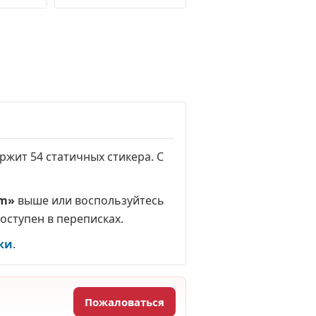
ержит 54 статичных стикера. С
am»
выше или воспользуйтесь
доступен в переписках.
ки
.
Пожаловаться