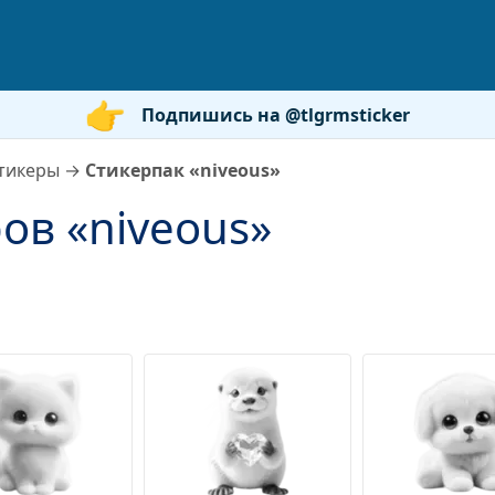
Подпишись на @tlgrmsticker
тикеры
→
Стикерпак «niveous»
ов «niveous»