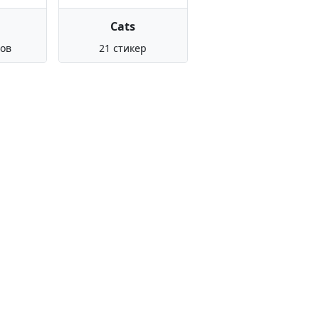
Cats
ров
21 стикер