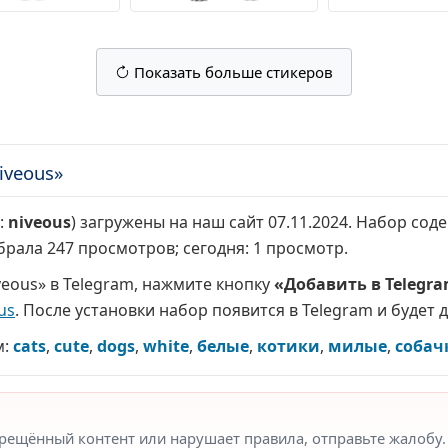
Показать больше стикеров
iveous»
:
niveous
) загружены на наш сайт 07.11.2024. Набор сод
абрала
247 просмотров
; сегодня:
1 просмотр
.
veous» в Telegram, нажмите кнопку
«Добавить в Telegr
us
. После установки набор появится в Telegram и будет 
м:
cats
,
cute
,
dogs
,
white
,
белые
,
котики
,
милые
,
собач
прещённый контент или нарушает правила, отправьте жалобу.