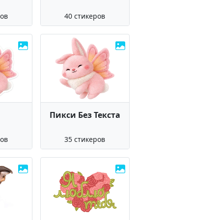
ров
40 стикеров
и
Пикси Без Текста
ров
35 стикеров