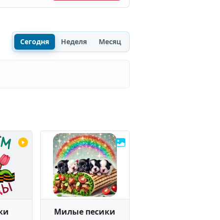
Сегодня
Неделя
Месяц
ки
Милые песики