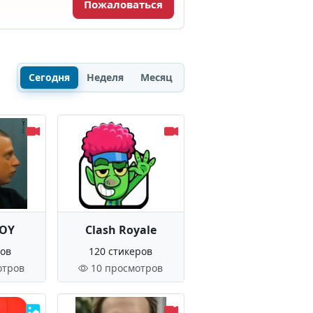
Пожаловаться
Сегодня
Неделя
Месяц
ROY
Clash Royale
ров
120 стикеров
отров
10 просмотров