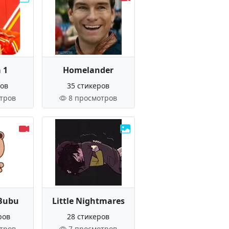
 1
Homelander
ров
35 стикеров
тров
8 просмотров
Bubu
Little Nightmares
ров
28 стикеров
тров
7 просмотров