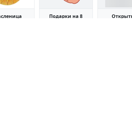
сленица
Подарки на 8
Открыт
марта
 стикеров
25 стикеров
25 стике
Я сама
Подарки на 23
Открыт
февраля
4 стикера
31 стикер
47 стике
на сайте, добавляются и каталогизируются автоматически с ис
 проверяет и не несёт ответственности за содержание стикеров.