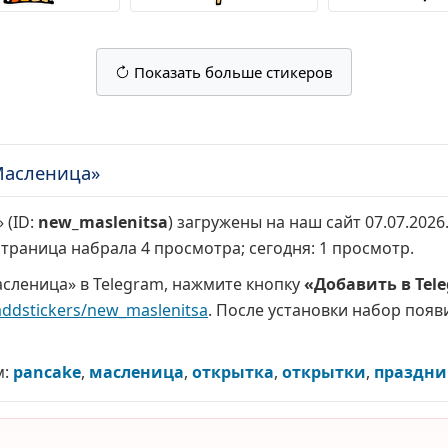
Показать больше стикеров
Масленица»
 (ID:
new_maslenitsa
) загружены на наш сайт 07.07.202
 страница набрала
4 просмотра
; сегодня:
1 просмотр
.
сленица» в Telegram, нажмите кнопку
«Добавить в Tel
addstickers/new_maslenitsa
. После установки набор появи
м:
pancake
,
масленица
,
открытка
,
открытки
,
праздни