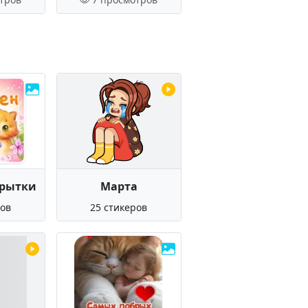
крытки
Марта
ров
25 стикеров