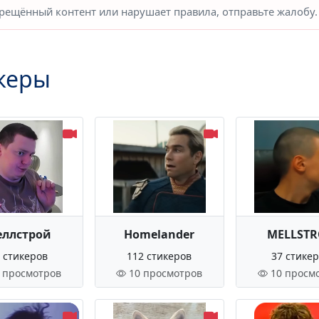
прещённый контент или нарушает правила, отправьте жалобу.
керы
ллстрой
Homelander
MELLST
 стикеров
112 стикеров
37 стике
 просмотров
10 просмотров
10 просм