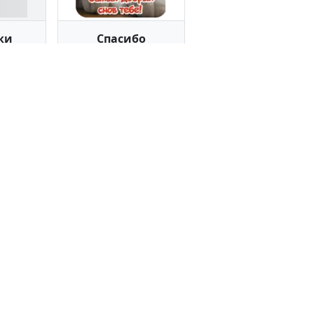
ки
Спасибо
ров
120 стикеров
ки
Открытки
ров
12 стикеров
пользованием публичных данных
 Если вы считаете, что какой-либо