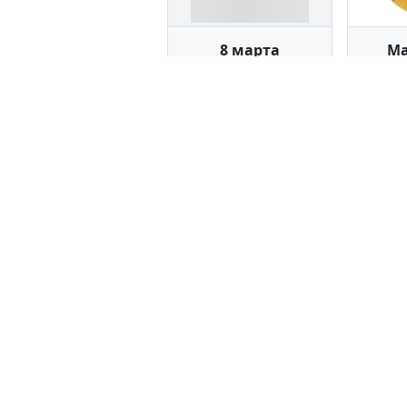
8 марта
Ма
41 стикер
46
23 февраля
24 стикера
2
Все стикеры, представленные 
Telegram. Администрация сайта не