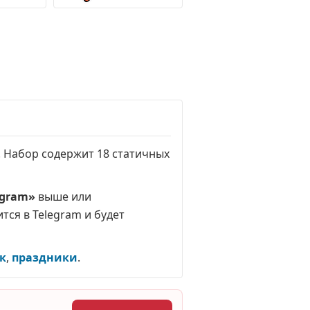
6. Набор содержит 18 статичных
egram»
выше или
тся в Telegram и будет
к
,
праздники
.