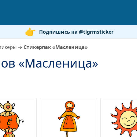
Подпишись на @tlgrmsticker
тикеры
→
Стикерпак «Масленица»
ров «Масленица»