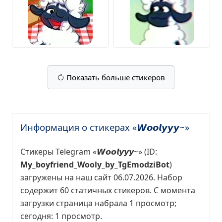
Показать больше стикеров
Информация о стикерах «𝙒𝙤𝙤𝙡𝙮𝙮𝙮~»
Стикеры Telegram «𝙒𝙤𝙤𝙡𝙮𝙮𝙮~» (ID:
My_boyfriend_Wooly_by_TgEmodziBot
)
загружены на наш сайт 06.07.2026. Набор
содержит 60 статичных стикеров. С момента
загрузки страница набрала
1 просмотр
;
сегодня:
1 просмотр
.