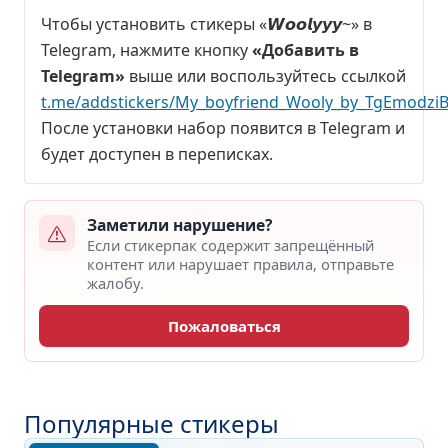
Чтобы установить стикеры «𝙒𝙤𝙤𝙡𝙮𝙮𝙮~» в
Telegram, нажмите кнопку
«Добавить в
Telegram»
выше или воспользуйтесь ссылкой
t.me/addstickers/My_boyfriend_Wooly_by_TgEmodzi
После установки набор появится в Telegram и
будет доступен в переписках.
Заметили нарушение?
Если стикерпак содержит запрещённый
контент или нарушает правила, отправьте
жалобу.
Пожаловаться
Популярные стикеры