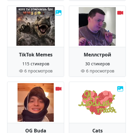
TikTok Memes
Меллстрой
115 стикеров
30 стикеров
6 просмотров
6 просмотров
OG Buda
Cats