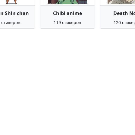
n Shin chan
Chibi anime
Death N
 стикеров
119 стикеров
120 стике