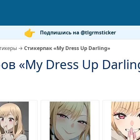
Подпишись на @tlgrmsticker
тикеры
→
Стикерпак «My Dress Up Darling»
ов «My Dress Up Darlin