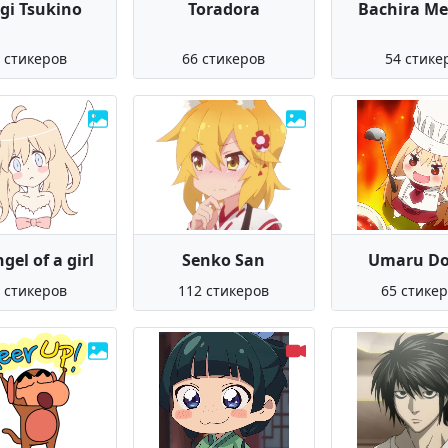
gi Tsukino
Toradora
Bachira M
 стикеров
66 стикеров
54 стике
gel of a girl
Senko San
Umaru D
 стикеров
112 стикеров
65 стике