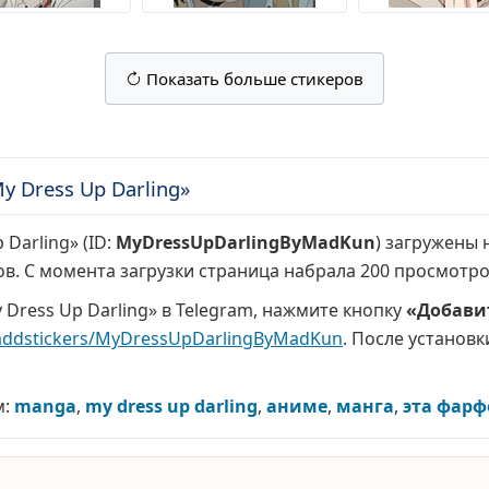
Показать больше стикеров
 Dress Up Darling»
Darling» (ID:
MyDressUpDarlingByMadKun
) загружены 
ов. С момента загрузки страница набрала
200 просмотр
Dress Up Darling» в Telegram, нажмите кнопку
«Добавит
addstickers/MyDressUpDarlingByMadKun
. После установк
м:
manga
,
my dress up darling
,
аниме
,
манга
,
эта фарф