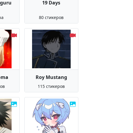
eguru
19 Days
ра
80 стикеров
oma
Roy Mustang
ров
115 стикеров