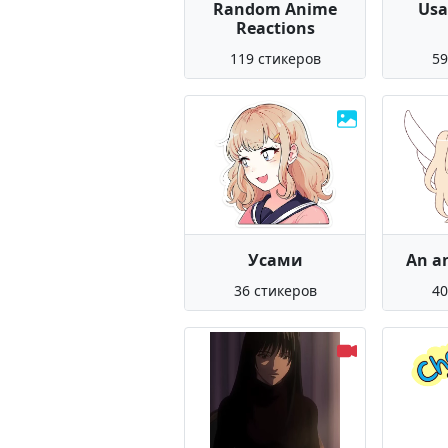
Random Anime
Usa
Reactions
119 стикеров
59
Усами
An an
36 стикеров
40