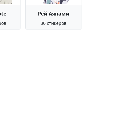
ote
Рей Аянами
ров
30 стикеров