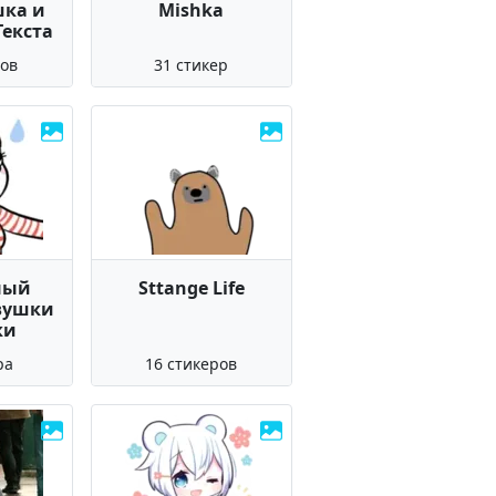
ка и
Mishka
Текста
ров
31 стикер
ный
Sttange Life
вушки
ки
ра
16 стикеров