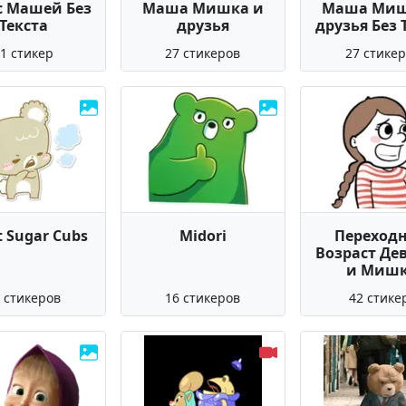
с Машей Без
Маша Мишка и
Маша Миш
Текста
друзья
друзья Без 
1 стикер
27 стикеров
27 стике
 Sugar Cubs
Midori
Переход
Возраст Де
и Миш
 стикеров
16 стикеров
42 стике