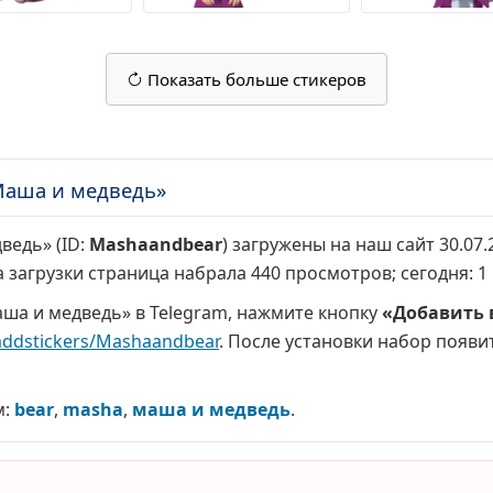
Показать больше стикеров
Маша и медведь»
ведь» (ID:
Mashaandbear
) загружены на наш сайт 30.07
а загрузки страница набрала
440 просмотров
; сегодня:
1
ша и медведь» в Telegram, нажмите кнопку
«Добавить 
addstickers/Mashaandbear
. После установки набор появит
м:
bear
,
masha
,
маша и медведь
.