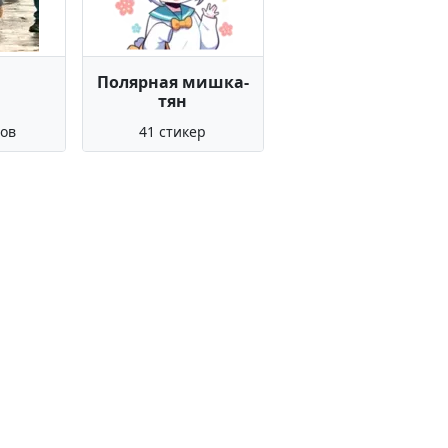
Полярная мишка-
тян
ров
41 стикер