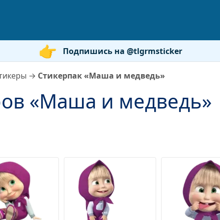
Подпишись на @tlgrmsticker
тикеры
→
Стикерпак «Маша и медведь»
ров «Маша и медведь»