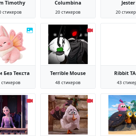
m Timothy
Columbina
Jester
0 стикеров
20 стикеров
20 стике
 Без Текста
Terrible Mouse
Ribbit T
 стикеров
48 стикеров
43 стике