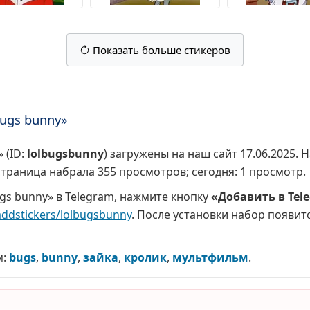
Показать больше стикеров
ugs bunny»
 (ID:
lolbugsbunny
) загружены на наш сайт 17.06.2025.
 страница набрала
355 просмотров
; сегодня:
1 просмотр
.
gs bunny» в Telegram, нажмите кнопку
«Добавить в Tel
addstickers/lolbugsbunny
. После установки набор появитс
м:
bugs
,
bunny
,
зайка
,
кролик
,
мультфильм
.