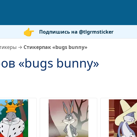
Подпишись на @tlgrmsticker
тикеры
→
Стикерпак «bugs bunny»
ов «bugs bunny»