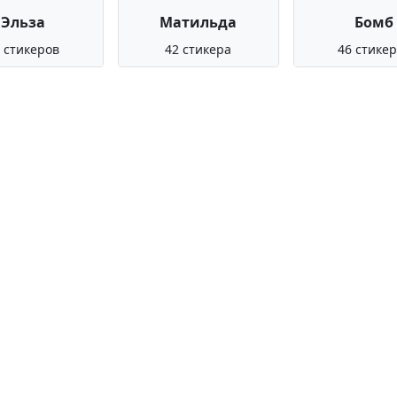
Эльза
Матильда
Бомб
 стикеров
42 стикера
46 стике