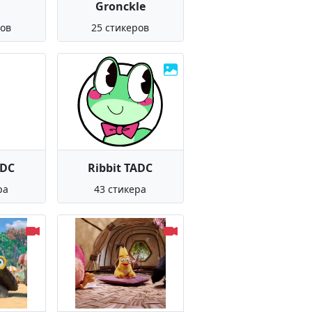
Gronckle
ров
25 стикеров
ADC
Ribbit TADC
ра
43 стикера