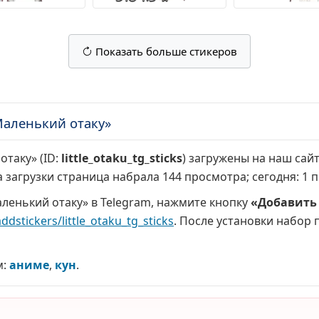
Показать больше стикеров
Маленький отаку»
отаку» (ID:
little_otaku_tg_sticks
) загружены на наш сайт
а загрузки страница набрала
144 просмотра
; сегодня:
1 
ленький отаку» в Telegram, нажмите кнопку
«Добавить 
ddstickers/little_otaku_tg_sticks
. После установки набор 
м:
аниме
,
кун
.