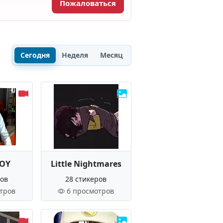
Пожаловаться
Сегодня
Неделя
Месяц
ROY
Little Nightmares
ров
28 стикеров
тров
6 просмотров