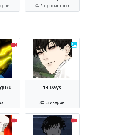
тров
5 просмотров
eguru
19 Days
ра
80 стикеров