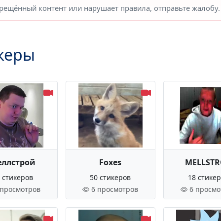
прещённый контент или нарушает правила, отправьте жалобу.
керы
ллстрой
Foxes
MELLST
 стикеров
50 стикеров
18 стике
 просмотров
6 просмотров
6 просмо