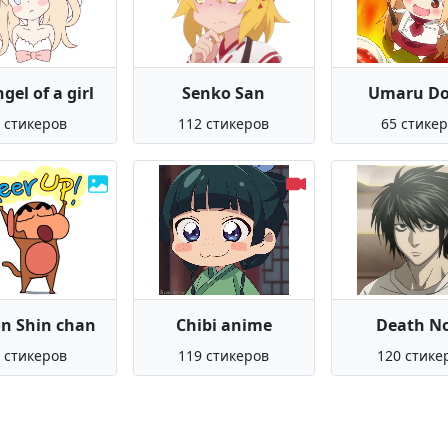
gel of a girl
Senko San
Umaru D
 стикеров
112 стикеров
65 стике
n Shin chan
Chibi anime
Death N
 стикеров
119 стикеров
120 стике