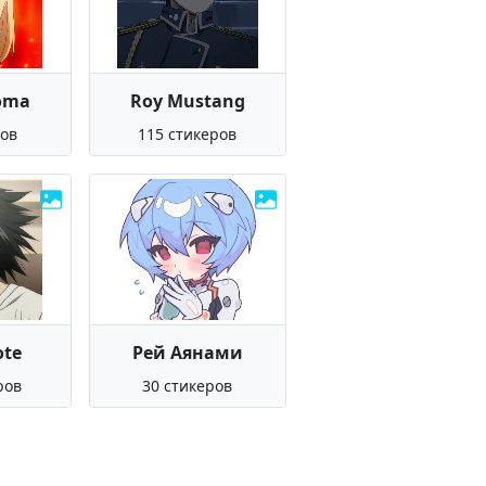
oma
Roy Mustang
ров
115 стикеров
ote
Рей Аянами
ров
30 стикеров