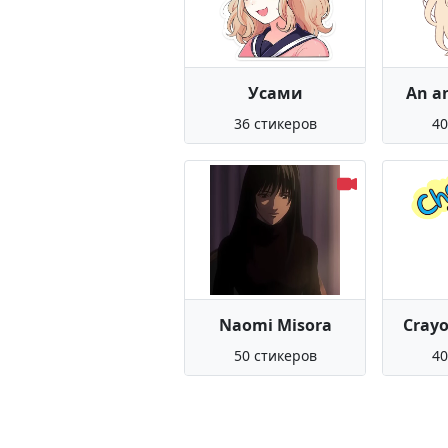
Усами
An an
36 стикеров
40
Naomi Misora
Crayo
50 стикеров
40