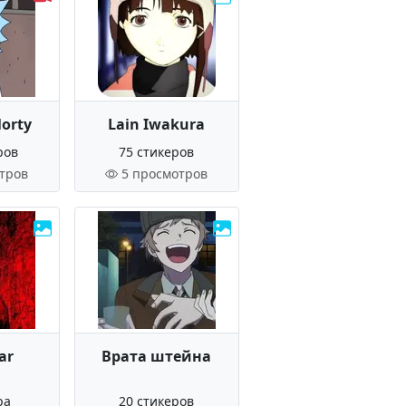
Morty
Lain Iwakura
ров
75 стикеров
тров
5 просмотров
ear
Врата штейна
ра
20 стикеров