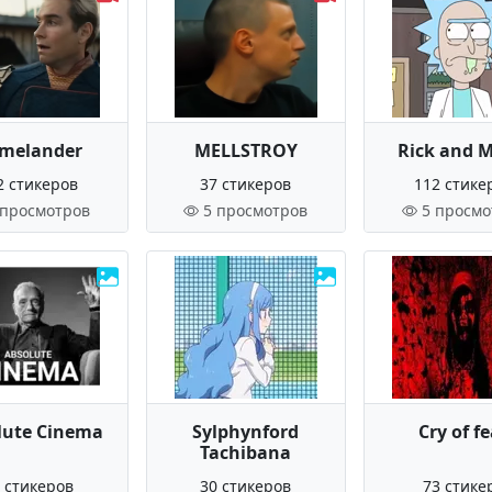
melander
MELLSTROY
Rick and 
2 стикеров
37 стикеров
112 стике
 просмотров
5 просмотров
5 просмо
lute Cinema
Sylphynford
Cry of f
Tachibana
 стикеров
30 стикеров
73 стике