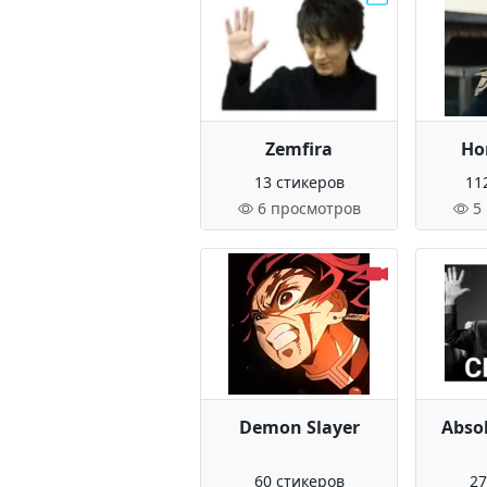
Zemfira
Ho
13 стикеров
11
6 просмотров
5
Demon Slayer
Abso
60 стикеров
27