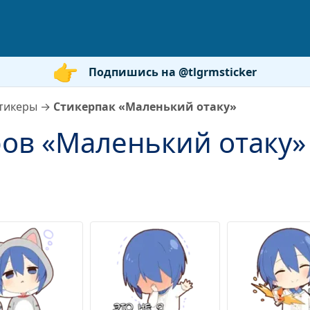
Подпишись на @tlgrmsticker
тикеры
→
Стикерпак «Маленький отаку»
ров «Маленький отаку»