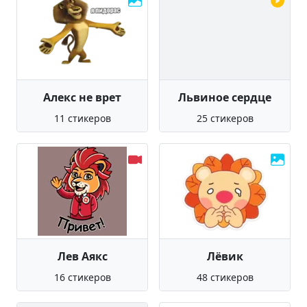
Алекс не врет
Львиное сердце
11 стикеров
25 стикеров
Лев Аякс
Лёвик
16 стикеров
48 стикеров