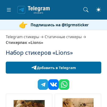
Подпишись на @tlgrmsticker
Telegram стикеры
→
Статичные стикеры
→
Стикерпак «Lions»
Набор стикеров «Lions»
Добавить в Telegram