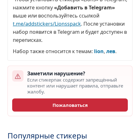
нажмите кнопку
«Добавить в Telegram»
выше или воспользуйтесь ссылкой
t.me/addstickers/Lionsspack
. После установки
набор появится в Telegram и будет доступен в
переписках.
Набор также относится к темам:
lion
,
лев
.
Заметили нарушение?
Если стикерпак содержит запрещённый
контент или нарушает правила, отправьте
жалобу.
Пожаловаться
Популярные стикеры