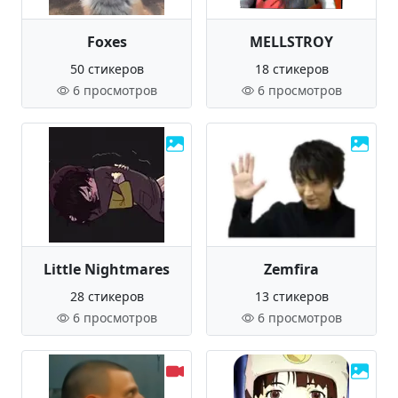
Foxes
MELLSTROY
50 стикеров
18 стикеров
6 просмотров
6 просмотров
Little Nightmares
Zemfira
28 стикеров
13 стикеров
6 просмотров
6 просмотров