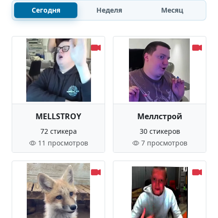
Сегодня
Неделя
Месяц
MELLSTROY
Меллстрой
72 стикера
30 стикеров
11 просмотров
7 просмотров