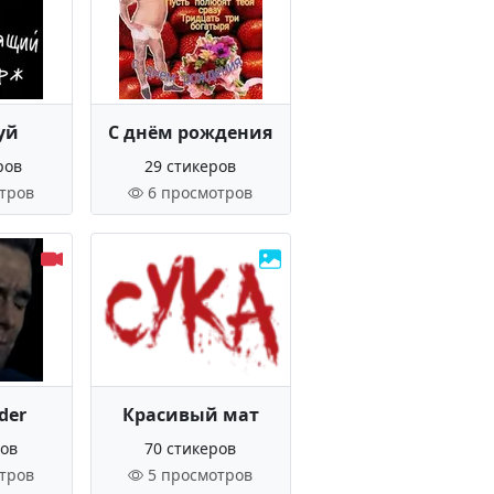
уй
С днём рождения
ров
29 стикеров
тров
6 просмотров
der
Красивый мат
ров
70 стикеров
тров
5 просмотров