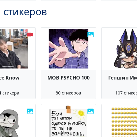
 стикеров
ee Know
MOB PSYCHO 100
Геншин И
4 стикера
80 стикеров
107 стике