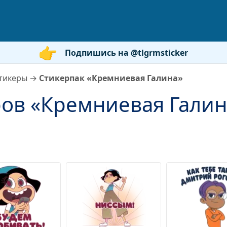
Подпишись на @tlgrmsticker
тикеры
→
Стикерпак «Кремниевая Галина»
ров «Кремниевая Галин