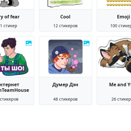
y of fear
Cool
Emoji
1 стикер
12 стикеров
100 стике
нтернет
Думер Дэн
Me and 
mTeamHouse
 стикеров
48 стикеров
26 стике