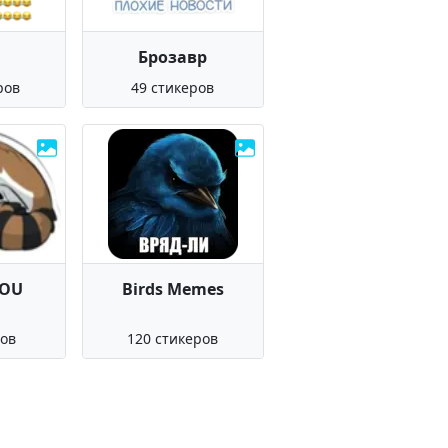
Брозавр
ров
49 стикеров
YOU
Birds Memes
ров
120 стикеров