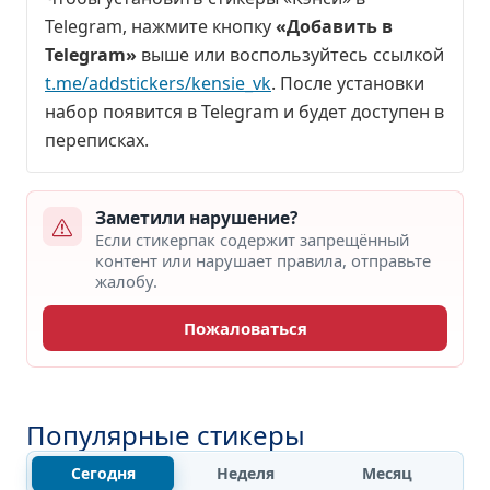
Telegram, нажмите кнопку
«Добавить в
Telegram»
выше или воспользуйтесь ссылкой
t.me/addstickers/kensie_vk
. После установки
набор появится в Telegram и будет доступен в
переписках.
Заметили нарушение?
Если стикерпак содержит запрещённый
контент или нарушает правила, отправьте
жалобу.
Пожаловаться
Популярные стикеры
Сегодня
Неделя
Месяц