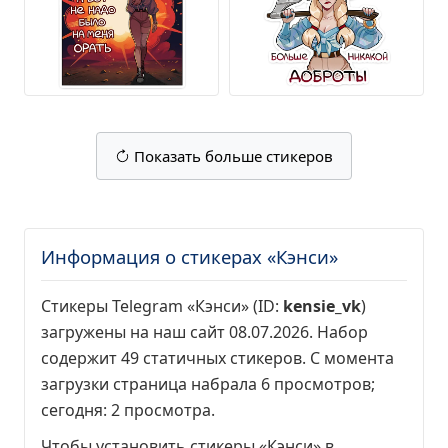
Показать больше стикеров
Информация о стикерах «Кэнси»
Стикеры Telegram «Кэнси» (ID:
kensie_vk
)
загружены на наш сайт 08.07.2026. Набор
содержит 49 статичных стикеров. С момента
загрузки страница набрала
6 просмотров
;
сегодня:
2 просмотра
.
Чтобы установить стикеры «Кэнси» в