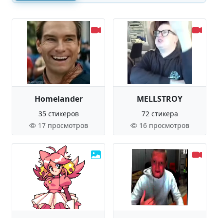
Homelander
MELLSTROY
35 стикеров
72 стикера
17 просмотров
16 просмотров