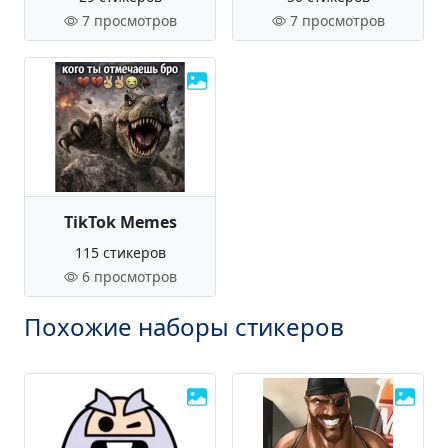
7 просмотров
7 просмотров
TikTok Memes
115 стикеров
6 просмотров
Похожие наборы стикеров