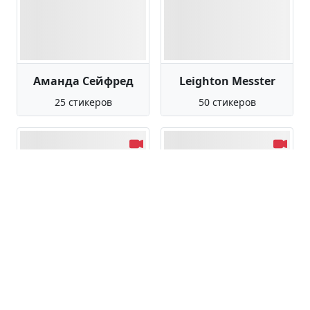
Аманда Сейфред
Leighton Messter
25 стикеров
50 стикеров
True Mitsuki Skz
Дора
40 стикеров
33 стикера