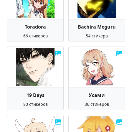
Toradora
Bachira Meguru
66 стикеров
54 стикера
19 Days
Усами
80 стикеров
36 стикеров