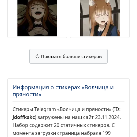
Показать больше стикеров
Информация о стикерах «Волчица и
пряности»
Стикеры Telegram «Волчица и пряности» (ID:
Jdoffkskc
) загружены на наш сайт 23.11.2024.
Набор содержит 20 статичных стикеров. С
момента загрузки страница набрала
199