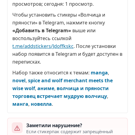
просмотров
; сегодня:
1 просмотр
.
Чтобы установить стикеры «Волчица и
пряности» в Telegram, нажмите кнопку
«Добавить в Telegram»
выше или
воспользуйтесь ссылкой
t.me/addstickers/Jdoffkskc
. После установки
набор появится в Telegram и будет доступен в
переписках.
Набор также относится к темам:
manga
,
novel
,
spice and wolf merchant meets the
wise wolf
,
аниме
,
волчица и пряности
торговец встречает мудрую волчицу
,
манга
,
новелла
.
Заметили нарушение?
Если стикерпак содержит запрещённый