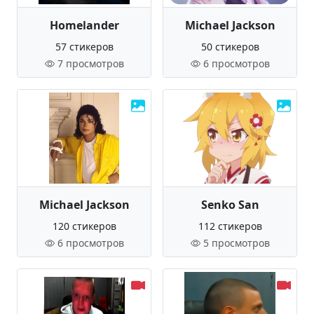
Homelander
Michael Jackson
57 стикеров
50 стикеров
7 просмотров
6 просмотров
Michael Jackson
Senko San
120 стикеров
112 стикеров
6 просмотров
5 просмотров