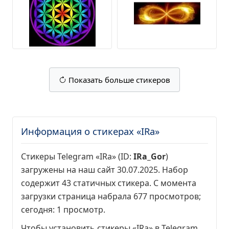
Показать больше стикеров
Информация о стикерах «IRa»
Стикеры Telegram «IRa» (ID:
IRa_Gor
)
загружены на наш сайт 30.07.2025. Набор
содержит 43 статичных стикера. С момента
загрузки страница набрала
677 просмотров
;
сегодня:
1 просмотр
.
Чтобы установить стикеры «IRa» в Telegram,