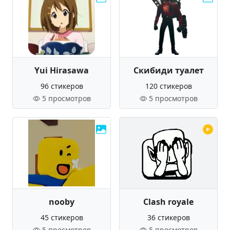
Yui Hirasawa
Скибиди туалет
96 стикеров
120 стикеров
5 просмотров
5 просмотров
nooby
Clash royale
45 стикеров
36 стикеров
5 просмотров
5 просмотров