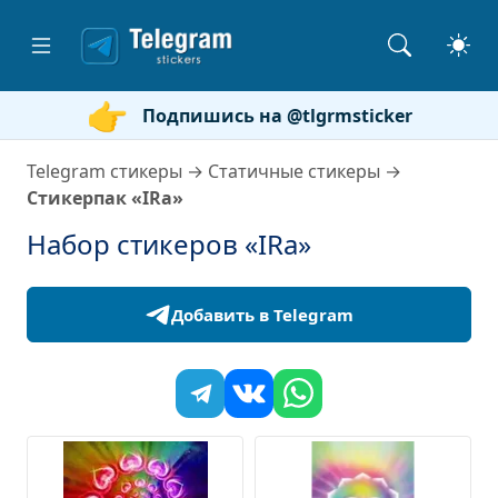
Подпишись на @tlgrmsticker
Telegram стикеры
→
Статичные стикеры
→
Стикерпак «IRa»
Набор стикеров «IRa»
Добавить в Telegram