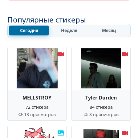
Популярные стикеры
Сегодня
Неделя
Месяц
MELLSTROY
Tyler Durden
72 стикера
84 стикера
13 просмотров
8 просмотров