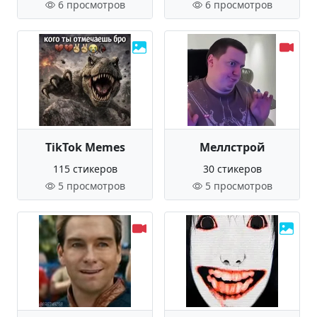
6 просмотров
6 просмотров
TikTok Memes
Меллстрой
115 стикеров
30 стикеров
5 просмотров
5 просмотров