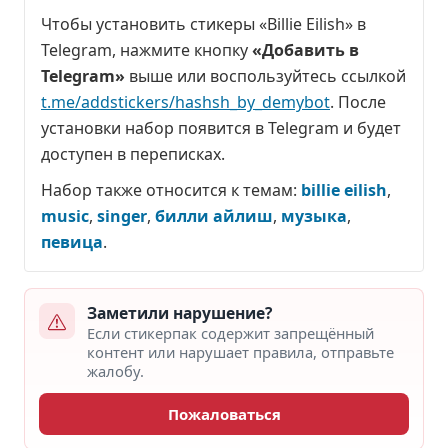
Чтобы установить стикеры «Billie Eilish» в
Telegram, нажмите кнопку
«Добавить в
Telegram»
выше или воспользуйтесь ссылкой
t.me/addstickers/hashsh_by_demybot
. После
установки набор появится в Telegram и будет
доступен в переписках.
Набор также относится к темам:
billie eilish
,
music
,
singer
,
билли айлиш
,
музыка
,
певица
.
Заметили нарушение?
Если стикерпак содержит запрещённый
контент или нарушает правила, отправьте
жалобу.
Пожаловаться