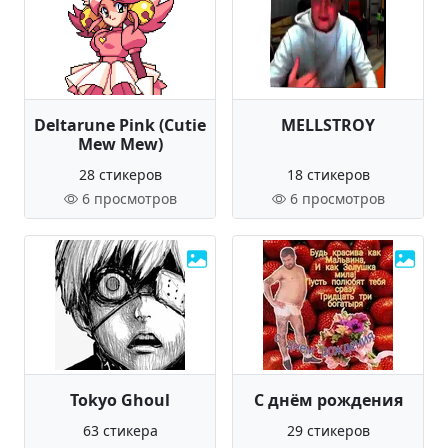
Deltarune Pink (Cutie
MELLSTROY
Mew Mew)
28 стикеров
18 стикеров
6 просмотров
6 просмотров
Tokyo Ghoul
С днём рождения
63 стикера
29 стикеров