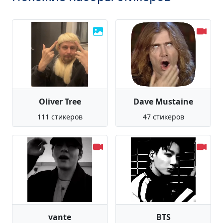
Oliver Tree
Dave Mustaine
111 стикеров
47 стикеров
vante
BTS