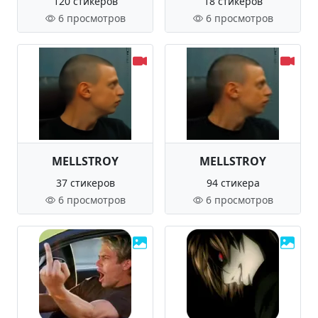
120 стикеров
18 стикеров
6 просмотров
6 просмотров
MELLSTROY
MELLSTROY
37 стикеров
94 стикера
6 просмотров
6 просмотров