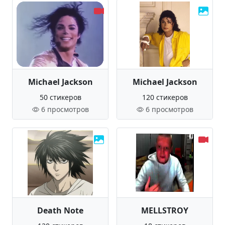
Michael Jackson
Michael Jackson
50 стикеров
120 стикеров
6 просмотров
6 просмотров
Death Note
MELLSTROY