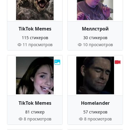
TikTok Memes
Меллстрой
115 стикеров
30 стикеров
11 просмотров
10 просмотров
TikTok Memes
Homelander
81 стикер
57 стикеров
8 просмотров
8 просмотров