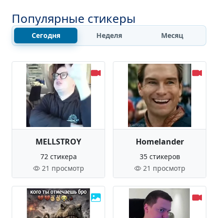
Популярные стикеры
Сегодня
Неделя
Месяц
MELLSTROY
Homelander
72 стикера
35 стикеров
21 просмотр
21 просмотр