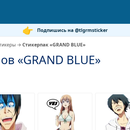
Подпишись на @tlgrmsticker
тикеры
→
Стикерпак «GRAND BLUE»
ров «GRAND BLUE»