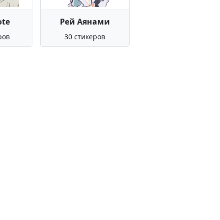
ote
Рей Аянами
ров
30 стикеров