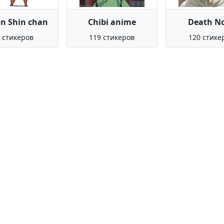
n Shin chan
Chibi anime
Death N
 стикеров
119 стикеров
120 стике