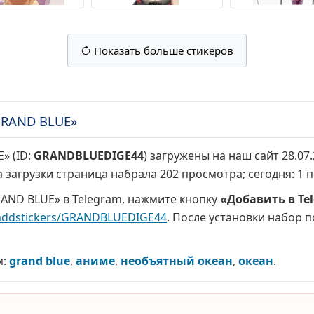
Показать больше стикеров
GRAND BLUE»
» (ID:
GRANDBLUEDIGE44
) загружены на наш сайт 28.07
а загрузки страница набрала
202 просмотра
; сегодня:
1 
AND BLUE» в Telegram, нажмите кнопку
«Добавить в Te
addstickers/GRANDBLUEDIGE44
. После установки набор п
м:
grand blue
,
аниме
,
необъятный океан
,
океан
.