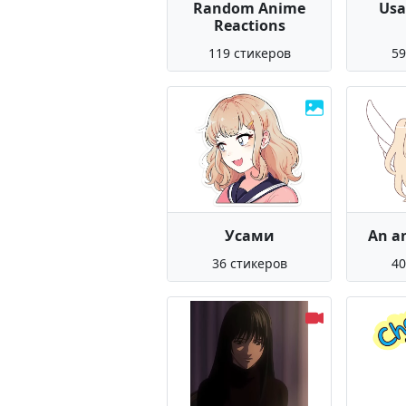
Random Anime
Usa
Reactions
119 стикеров
59
Усами
An an
36 стикеров
40