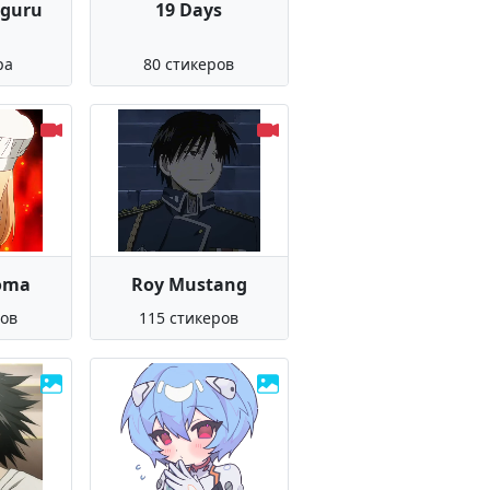
eguru
19 Days
ра
80 стикеров
oma
Roy Mustang
ров
115 стикеров