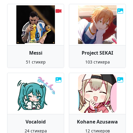
Messi
Project SEKAI
51 стикер
103 стикера
Vocaloid
Kohane Azusawa
24 стикера
12 стикеров