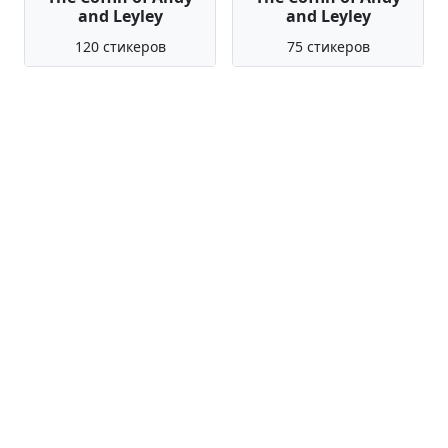
and Leyley
and Leyley
120 стикеров
75 стикеров
Squeak Pins
The Coffin of Andy
and Leyley
15 стикеров
120 стикеров