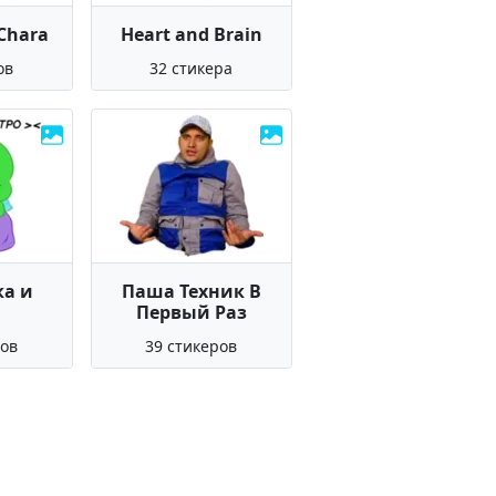
 Chara
Heart and Brain
ов
32 стикера
а и
Паша Техник В
Первый Раз
ров
39 стикеров