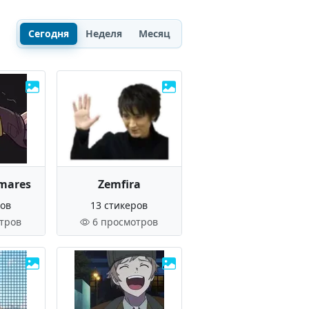
Сегодня
Неделя
Месяц
tmares
Zemfira
ров
13 стикеров
тров
6 просмотров