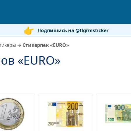
Подпишись на @tlgrmsticker
тикеры
→
Стикерпак «EURO»
ров «EURO»