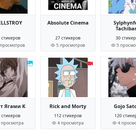
LLSTROY
Absolute Cinema
Sylphynf
Tachiba
 стикеров
27 стикеров
30 стике
 просмотров
5 просмотров
5 просмо
т Ягами K
Rick and Morty
Gojo Sat
 стикеров
112 стикеров
120 стике
 просмотра
4 просмотра
4 просм