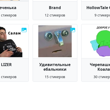
еченька
Brand
HollowTale
 стикеров
12 стикеров
9 стикер
LIZER
Удивительные
Черепашк
ебальники
Коала
 стикеров
15 стикеров
30 стике