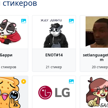
 стикеров
Барри
ENOT#14
setlanguage
m
 стикеров
21 стикер
20 стике