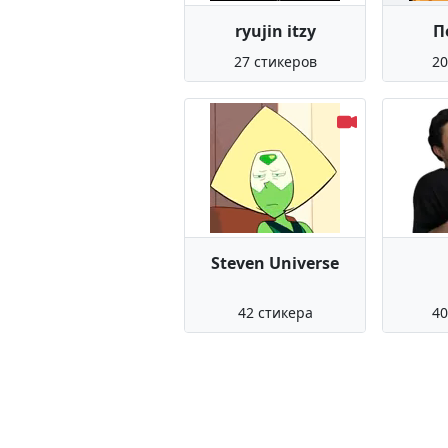
ryujin itzy
П
27 стикеров
20
Steven Universe
42 стикера
40