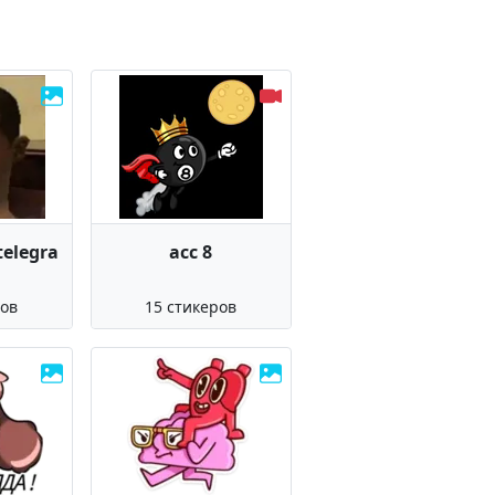
telegra
acc 8
ров
15 стикеров