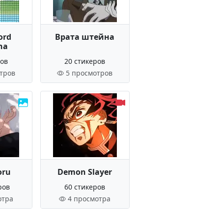
ord
Врата штейна
na
ров
20 стикеров
тров
5 просмотров
oru
Demon Slayer
ров
60 стикеров
отра
4 просмотра