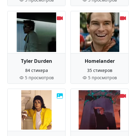
Tyler Durden
Homelander
84 стикера
35 стикеров
5 просмотров
5 просмотров