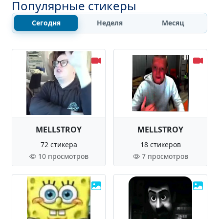
Популярные стикеры
Сегодня
Неделя
Месяц
MELLSTROY
MELLSTROY
72 стикера
18 стикеров
10 просмотров
7 просмотров