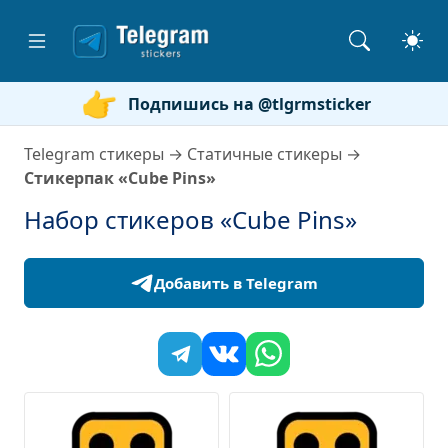
Подпишись на @tlgrmsticker
Telegram стикеры
→
Статичные стикеры
→
Стикерпак «Cube Pins»
Набор стикеров «Cube Pins»
Добавить в Telegram