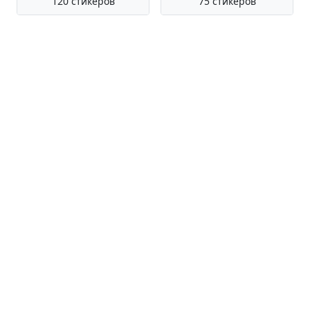
120 стикеров
75 стикеров
Squeak Pins
The Coffin of Andy
and Leyley
15 стикеров
120 стикеров