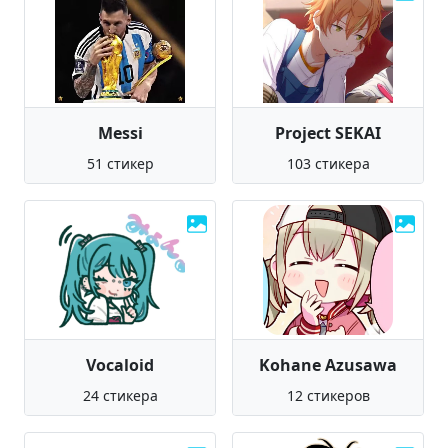
Messi
Project SEKAI
51 стикер
103 стикера
Vocaloid
Kohane Azusawa
24 стикера
12 стикеров