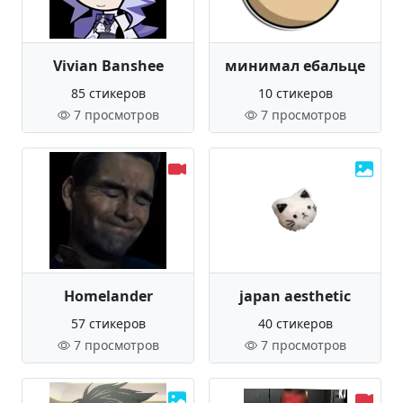
Vivian Banshee
минимал ебальце
85 стикеров
10 стикеров
7 просмотров
7 просмотров
Homelander
japan aesthetic
57 стикеров
40 стикеров
7 просмотров
7 просмотров