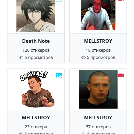
Death Note
MELLSTROY
120 стикеров
18 стикеров
6 просмотров
6 просмотров
MELLSTROY
MELLSTROY
23 стикера
37 стикеров
6 просмотров
6 просмотров