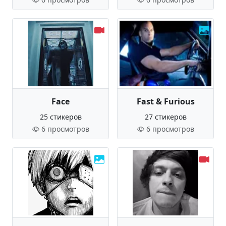
Face
Fast & Furious
25 стикеров
27 стикеров
6 просмотров
6 просмотров