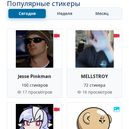
Популярные стикеры
Сегодня
Неделя
Месяц
Jesse Pinkman
MELLSTROY
100 стикеров
72 стикера
17 просмотров
16 просмотров