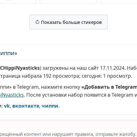
Показать больше стикеров
Чиппи»
CHippiNyasticks
) загружены на наш сайт 17.11.2024. На
 страница набрала
192 просмотра
; сегодня:
1 просмотр
.
ппи» в Telegram, нажмите кнопку
«Добавить в Telegra
iNyasticks
. После установки набор появится в Telegram и
м:
vk
,
вконтакте
,
чиппи
.
прещённый контент или нарушает правила, отправьте жалобу.