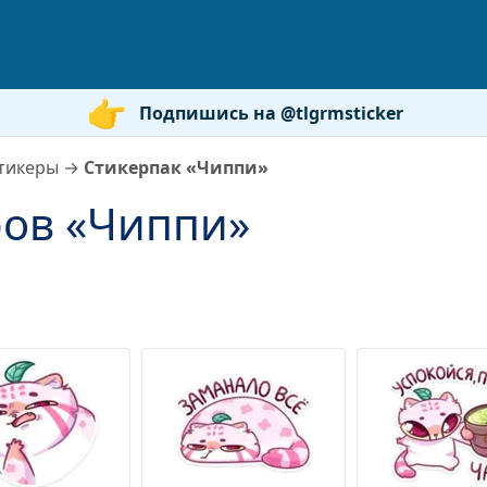
Подпишись на @tlgrmsticker
тикеры
→
Стикерпак «Чиппи»
ров «Чиппи»