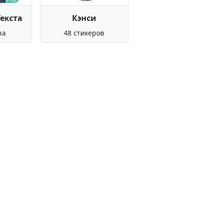
Текста
Кэнси
ра
48 стикеров