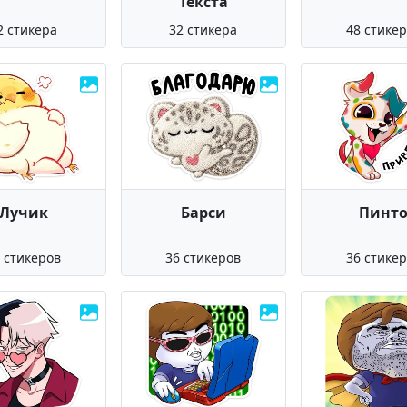
Текста
2 стикера
32 стикера
48 стике
Лучик
Барси
Пинт
 стикеров
36 стикеров
36 стике