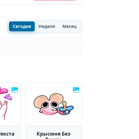
Сегодня
Неделя
Месяц
Текста
Крысюня Без