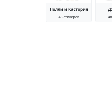
Полли и Кастория
Д
48 стикеров
48