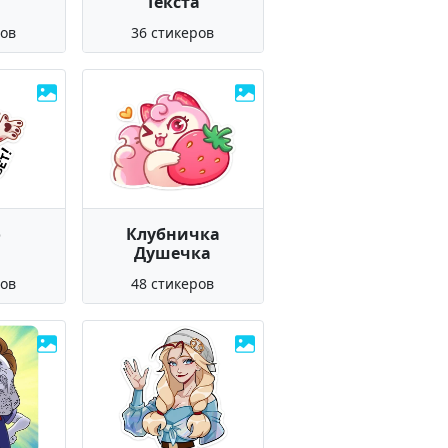
Текста
ров
36 стикеров
о
Клубничка
Душечка
ров
48 стикеров