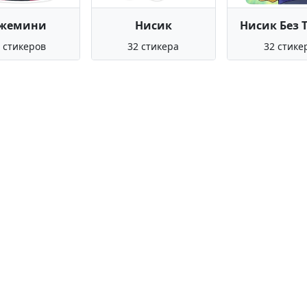
жемини
Нисик
Нисик Без 
 стикеров
32 стикера
32 стике