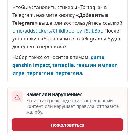
Чтобы установить стикеры «Tartaglia» в
Telegram, нажмите кнопку
«Добавить в
Telegram»
выше или воспользуйтесь ссылкой
t.me/addstickers/Childlooo_by_fStikBot
. После
установки набор появится в Telegram и будет
доступен в переписках.
Набор также относится к темам:
game
,
genshin impact
,
tartaglia
,
геншин импакт
,
игра
,
тартаглиа
,
тартаглия
.
Заметили нарушение?
Если стикерпак содержит запрещённый
контент или нарушает правила, отправьте
жалобу.
Пожаловаться