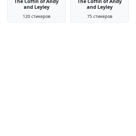
The Coffin of Andy
The Coffin of Andy
and Leyley
and Leyley
120 стикеров
75 стикеров
Squeak Pins
The Coffin of Andy
and Leyley
15 стикеров
120 стикеров