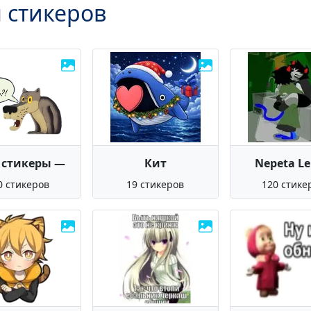
 стикеров
 стикеры —
Кит
Nepeta Le
0 стикеров
19 стикеров
120 стике