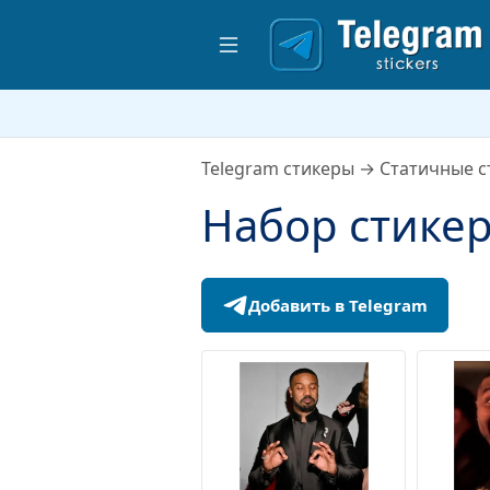
Telegram стикеры
→
Статичные с
Набор стикер
Добавить в Telegram