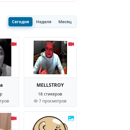
Сегодня
Неделя
Месяц
a
MELLSTROY
ер
18 стикеров
тров
7 просмотров