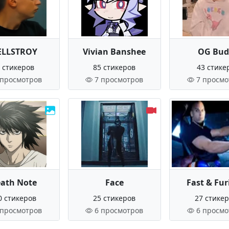
LLSTROY
Vivian Banshee
OG Bud
 стикеров
85 стикеров
43 стике
 просмотров
7 просмотров
7 просмо
ath Note
Face
Fast & Fur
0 стикеров
25 стикеров
27 стике
 просмотров
6 просмотров
6 просмо