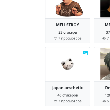
MELLSTROY
ME
23 стикера
37
7 просмотров
7
japan aesthetic
De
40 стикеров
12
7 просмотров
6