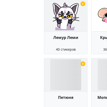
Лемур Леми
Кр
40 стикеров
36
Петюня
Моп