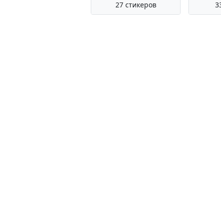
27 стикеров
3
Все стикеры, представленные 
Telegram. Администрация сайта не