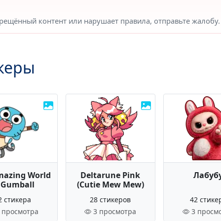
прещённый контент или нарушает правила, отправьте жалобу.
керы
mazing World
Deltarune Pink
Лабуб
 Gumball
(Cutie Mew Mew)
2 стикера
28 стикеров
42 стике
 просмотра
3 просмотра
3 просм