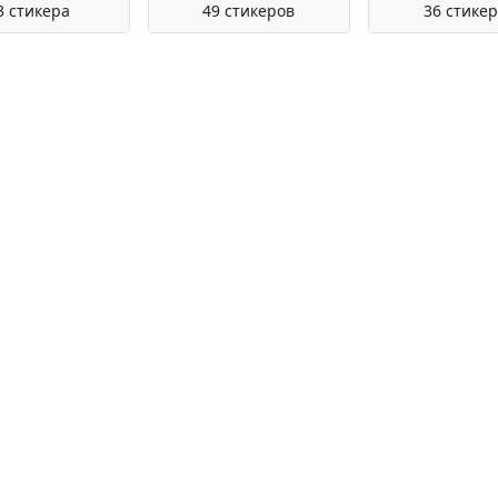
3 стикера
49 стикеров
36 стике
на сайте, добавляются и каталогизируются автоматически с ис
 проверяет и не несёт ответственности за содержание стикеров.