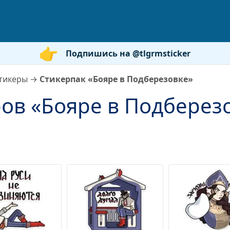
Подпишись на @tlgrmsticker
тикеры
→
Стикерпак «Бояре в Подберезовке»
ов «Бояре в Подберез