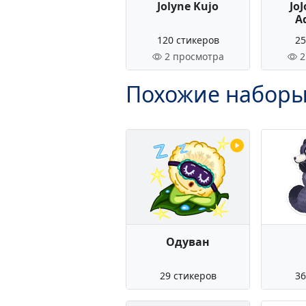
Jolyne Kujo
JoJ
A
120 стикеров
25
2 просмотра
2
Похожие наборы
Одуван
29 стикеров
36