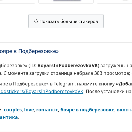
Показать больше стикеров
ояре в Подберезовке»
березовке» (ID:
BoyarsInPodberezovkaVK
) загружены на
а. С момента загрузки страница набрала
383 просмотра
;
яре в Подберезовке» в Telegram, нажмите кнопку
«Доба
addstickers/BoyarsInPodberezovkaVK
. После установки н
м:
couples
,
love
,
romantic
,
бояре в подберезовке
,
вконт
антика
.