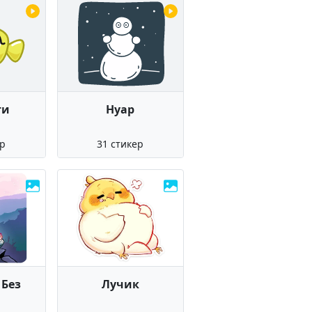
ти
Нуар
ер
31 стикер
 Без
Лучик
а