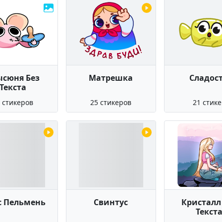
ысюня Без
Матрешка
Сладос
Текста
 стикеров
25 стикеров
21 стик
с Пельмень
Свинтус
Кристалл
Текст