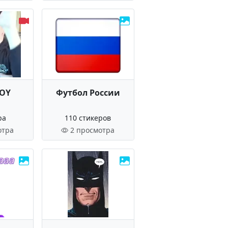
ROY
Футбол России
ра
110 стикеров
отра
2 просмотра