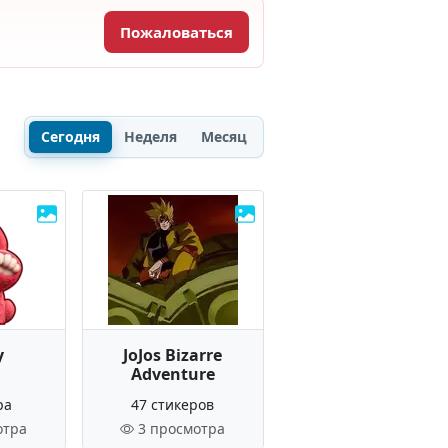
Пожаловаться
Сегодня
Неделя
Месяц
у
JoJos Bizarre
Adventure
ра
47 стикеров
отра
3 просмотра