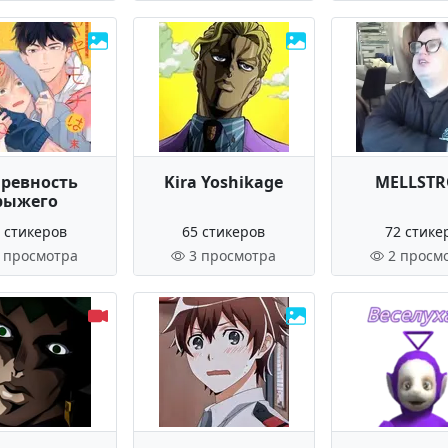
 ревность
Kira Yoshikage
MELLST
рыжего
 стикеров
65 стикеров
72 стике
 просмотра
3 просмотра
2 просм