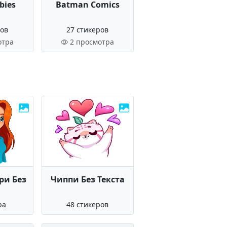
bies
Batman Comics
ров
27 стикеров
отра
2 просмотра
ри Без
Чиппи Без Текста
а
ра
48 стикеров