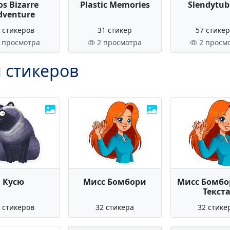
os Bizarre
Plastic Memories
Slendytub
dventure
 стикеров
31 стикер
57 стике
 просмотра
2 просмотра
2 просм
 стикеров
Кусю
Мисс Бомбори
Мисс Бомбо
Текст
 стикеров
32 стикера
32 стике