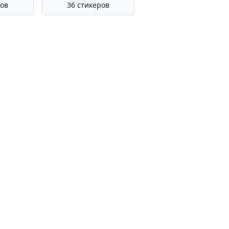
ров
36 стикеров
пользованием публичных данных
 Если вы считаете, что какой-либо