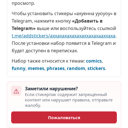
просмотр
.
Чтобы установить стикеры «ахуенна ууоуоу» в
Telegram, нажмите кнопку
«Добавить в
Telegram»
выше или воспользуйтесь ссылкой
t.me/addstickers/axxaxaxaxaxaxaxxaxaxaaxxaxa
.
После установки набор появится в Telegram и
будет доступен в переписках.
Набор также относится к темам:
comics
,
funny
,
memes
,
phrases
,
random
,
stickers
.
Заметили нарушение?
Если стикерпак содержит запрещённый
контент или нарушает правила, отправьте
жалобу.
Пожаловаться