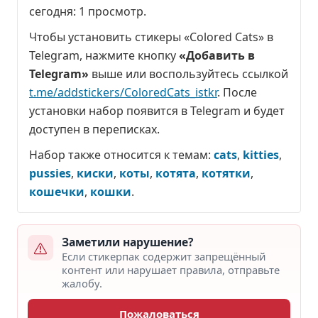
сегодня:
1 просмотр
.
Чтобы установить стикеры «Colored Cats» в
Telegram, нажмите кнопку
«Добавить в
Telegram»
выше или воспользуйтесь ссылкой
t.me/addstickers/ColoredCats_istkr
. После
установки набор появится в Telegram и будет
доступен в переписках.
Набор также относится к темам:
cats
,
kitties
,
pussies
,
киски
,
коты
,
котята
,
котятки
,
кошечки
,
кошки
.
Заметили нарушение?
Если стикерпак содержит запрещённый
контент или нарушает правила, отправьте
жалобу.
Пожаловаться