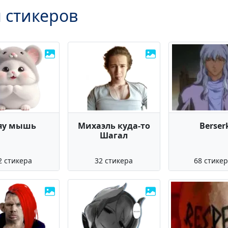
 стикеров
яу мышь
Михаэль куда-то
Berser
Шагал
2 стикера
32 стикера
68 стике