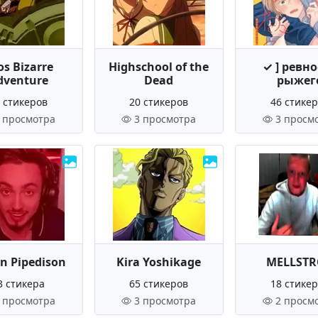
os Bizarre
Highschool of the
✓ ] ревн
dventure
Dead
рыжег
 стикеров
20 стикеров
46 стике
 просмотра
3 просмотра
3 просм
on Pipedison
Kira Yoshikage
MELLST
3 стикера
65 стикеров
18 стике
 просмотра
3 просмотра
2 просм