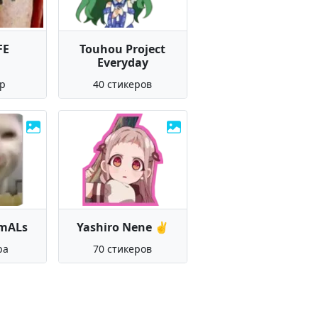
FE
Touhou Project
Everyday
ер
40 стикеров
imALs
Yashiro Nene ✌️
ра
70 стикеров