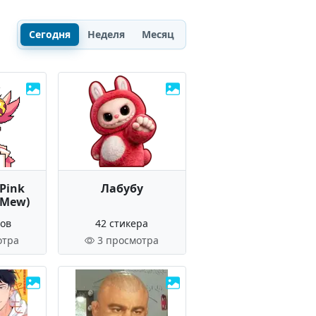
Сегодня
Неделя
Месяц
 Pink
Лабубу
 Mew)
ров
42 стикера
отра
3 просмотра