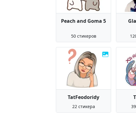
Peach and Goma 5
Gla
50 стикеров
12
TatFeodoridy
22 стикера
39