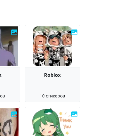
k
Roblox
ров
10 стикеров