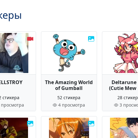
керы
LLSTROY
The Amazing World
Deltarune
of Gumball
(Cutie Mew
2 стикера
52 стикера
28 стике
 просмотра
4 просмотра
3 просм