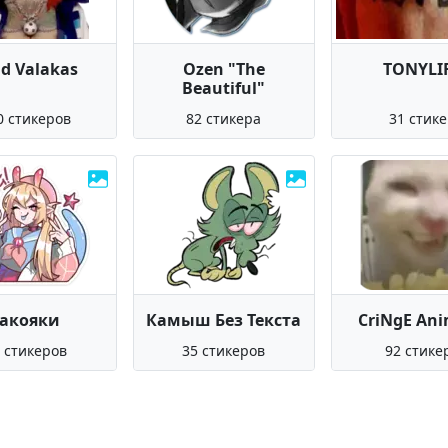
d Valakas
Ozen "The
TONYLI
Beautiful"
0 стикеров
82 стикера
31 стик
Такояки
Камыш Без Текста
CriNgE An
 стикеров
35 стикеров
92 стике