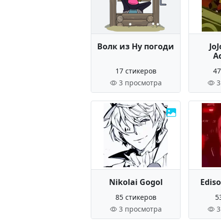
Волк из Ну погоди
JoJ
A
17 стикеров
47
3 просмотра
3
Nikolai Gogol
Edis
85 стикеров
5
3 просмотра
3