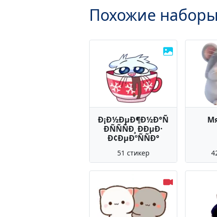
Похожие наборы
Ð¡Ð½ÐµÐ¶Ð½Ð°Ñ
М
ÐÑÑÑÐ¸ ÐÐµÐ·
Ð¢ÐµÐºÑÑÐ°
51 стикер
4