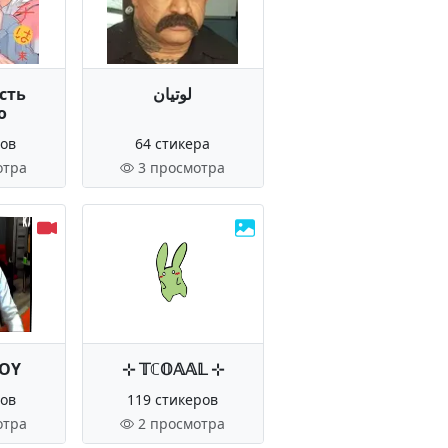
ость
لوتیان
о
ров
64 стикера
отра
3 просмотра
ROY
⊹ 𝕋ℂ𝕆𝔸𝔸𝕃 ⊹
ров
119 стикеров
отра
2 просмотра