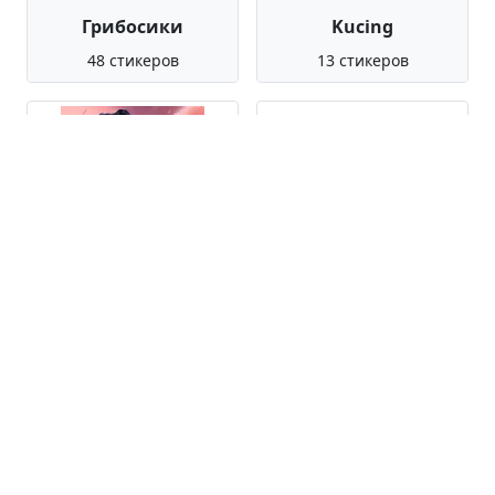
Грибосики
Kucing
48 стикеров
13 стикеров
Yang Jinghua
Jonazou the Seagull
vol.1
51 стикер
40 стикеров